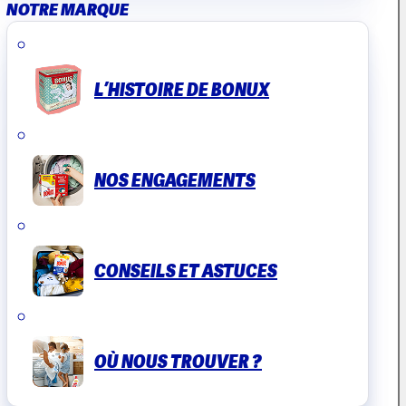
NOTRE MARQUE
L’HISTOIRE DE BONUX
NOS ENGAGEMENTS
CONSEILS ET ASTUCES
OÙ NOUS TROUVER ?