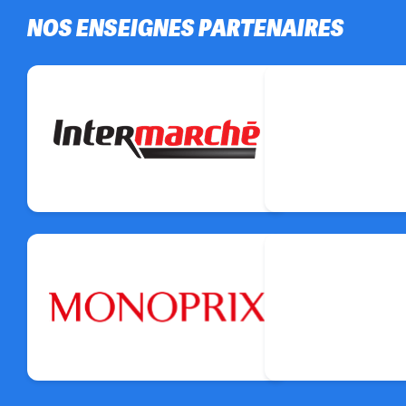
NOS ENSEIGNES PARTENAIRES